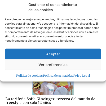
Gestionar el consentimiento
07/08/2026
de las cookies
Para ofrecer las mejores experiencias, utilizamos tecnologías como las
· Lo + Leído
cookies para almacenar y/o acceder a la información del dispositivo. El
consentimiento de estas tecnologías nos permitirá procesar datos como
el comportamiento de navegación o las identificaciones únicas en este
sitio. No consentir o retirar el consentimiento, puede afectar
negativamente a ciertas características y funciones.
Aceptar
Ignorar y despreciar Tarifa
04/08/2026
Ver preferencias
Política de cookies
Política de privacidad
Aviso Legal
La tarifeña Sofía Ginzinger: tercera del mundo de
freestyle con solo 12 años