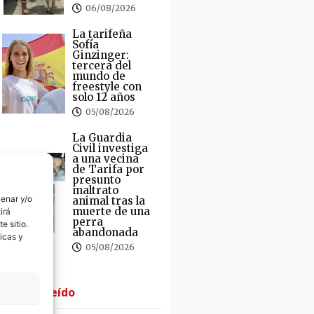
06/08/2026
La tarifeña
Sofía
Ginzinger:
tercera del
mundo de
freestyle con
solo 12 años
05/08/2026
La Guardia
Civil investiga
a una vecina
de Tarifa por
presunto
maltrato
cenar y/o
animal tras la
muerte de una
irá
perra
e sitio.
abandonada
icas y
05/08/2026
· Lo + Leído