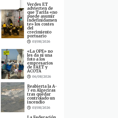
Verdes ET
advierten de
que Tarifa «no
puede asumir
indefinidamen
te» los costes
del
crecimiento
portuario
03/08/2026
«La OPE» no
les da ni una
foto a los
empresarios
de FAET y
ACOTA
06/08/2026
Reabierta la A-
7 en Algeciras
tras quedar
controlado un
incendio
03/08/2026
La Federación