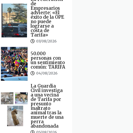
de
Empresarios
advierte: «El
éxito de la OPE
no puede
lograrse a
costa de
Tarifa»
03/08/2026
50.000
personas con
un sentimiento
común: TARIFA
04/08/2026
La Guardia
Civil investiga
a una vecina
de Tarifa por
presunto
maltrato
animal tras la
muerte de una
perra
abandonada
05/08/2026