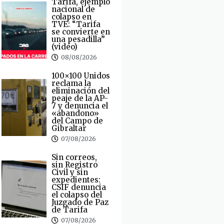
Tarifa, ejemplo
nacional de
colapso en
TVE: “Tarifa
se convierte en
una pesadilla”
(video)
08/08/2026
100×100 Unidos
reclama la
eliminación del
peaje de la AP-
7 y denuncia el
«abandono»
del Campo de
Gibraltar
07/08/2026
Sin correos,
sin Registro
Civil y sin
expedientes:
CSIF denuncia
el colapso del
Juzgado de Paz
de Tarifa
07/08/2026