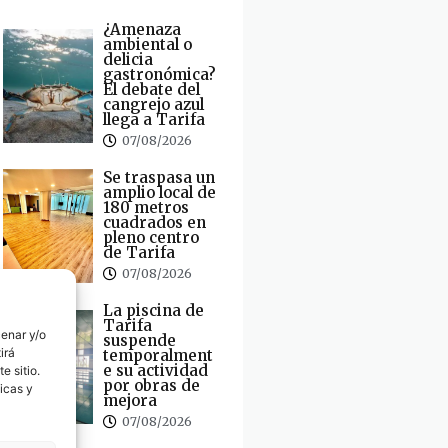
¿Amenaza
ambiental o
delicia
gastronómica?
El debate del
cangrejo azul
llega a Tarifa
07/08/2026
Se traspasa un
amplio local de
180 metros
cuadrados en
pleno centro
de Tarifa
07/08/2026
La piscina de
Tarifa
cenar y/o
suspende
irá
temporalment
e su actividad
e sitio.
por obras de
icas y
mejora
07/08/2026