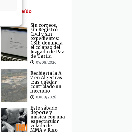
· Lo + Leído
Sin correos,
sin Registro
Civil y sin
expedientes:
CSIF denuncia
el colapso del
Juzgado de Paz
de Tarifa
07/08/2026
Reabierta la A-
7 en Algeciras
tras quedar
controlado un
incendio
03/08/2026
Este sábado
deporte y
música con una
espectacular
velada de
MMA y Rigo