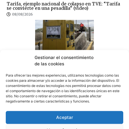
Tarifa, ejemplo nacional de colapso en TVE: “Tarifa
se convierte en una pesadilla” (video)
08/08/2026
Gestionar el consentimiento
100×100 Unidos reclama la eliminación del peaje de
la AP-7 y denuncia el «abandono» del Campo de
de las cookies
Gibraltar
07/08/2026
Para ofrecer las mejores experiencias, utilizamos tecnologías como las
cookies para almacenar y/o acceder a la información del dispositivo. El
consentimiento de estas tecnologías nos permitirá procesar datos como
el comportamiento de navegación o las identificaciones únicas en este
sitio. No consentir o retirar el consentimiento, puede afectar
negativamente a ciertas características y funciones.
Sin correos, sin Registro Civil y sin expedientes:
Aceptar
CSIF denuncia el colapso del Juzgado de Paz de
Tarifa