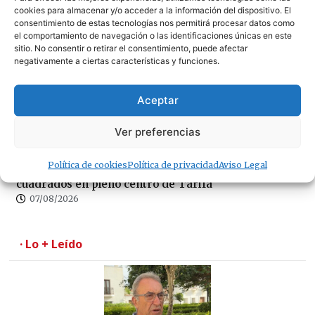
cookies para almacenar y/o acceder a la información del dispositivo. El
consentimiento de estas tecnologías nos permitirá procesar datos como
el comportamiento de navegación o las identificaciones únicas en este
¿Amenaza ambiental o delicia gastronómica? El
sitio. No consentir o retirar el consentimiento, puede afectar
debate del cangrejo azul llega a Tarifa
negativamente a ciertas características y funciones.
07/08/2026
Aceptar
Ver preferencias
Política de cookies
Política de privacidad
Aviso Legal
Se traspasa un amplio local de 180 metros
cuadrados en pleno centro de Tarifa
07/08/2026
· Lo + Leído