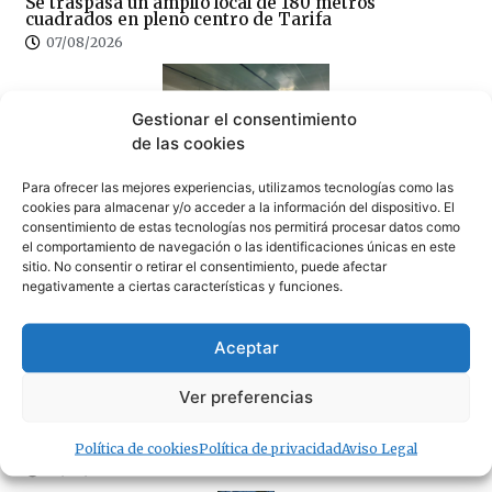
Se traspasa un amplio local de 180 metros
cuadrados en pleno centro de Tarifa
07/08/2026
Gestionar el consentimiento
de las cookies
Para ofrecer las mejores experiencias, utilizamos tecnologías como las
cookies para almacenar y/o acceder a la información del dispositivo. El
La piscina de Tarifa suspende temporalmente su
actividad por obras de mejora
consentimiento de estas tecnologías nos permitirá procesar datos como
el comportamiento de navegación o las identificaciones únicas en este
07/08/2026
sitio. No consentir o retirar el consentimiento, puede afectar
negativamente a ciertas características y funciones.
Aceptar
Ver preferencias
La fumigación en el peor momento del verano obliga
al Ayuntamiento a intentar rectificar, tras las quejas
de los empresarios
Política de cookies
Política de privacidad
Aviso Legal
07/08/2026