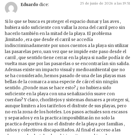
25 de junio de 2026 a las 19:51
Eduardo
dice:
Si lo que se busca es proteger el espacio dunar y las aves ,
hubiera sido suficiente con vallar la zona del carril pero sin
hacerlo también en la mitad de la playa. El problema
,limitado , era que desde el carril se accedía
indiscriminadamente por unos cuentos a la playa sin utilizar
las pasarelas pero, uan vez que se impide este paso desde el
carril , que sentido tiene cerrar en la playa si nadie podía ir de
vuelta mas que por las pasarelas o se encontrarían sin salida.
Ademas existe un impacto visual y medioambiental que no
se ha considerado, hemos pasado de una de las playas mas
bellas de la comarca a una especie de cárcel sin ningún
sentido. ¿Donde mas se hace esto? ¿ no hubiera sido
suficiente en la playa con una señalización suave con
cuerdas? Y claro, chorlitejos y sistemas dunares a proteger si,
aunque limiten a los tarifeños el disfrute de sus playas, pero
no en la zona de los hoteles. Los pasos actuales son escasos
y separados y en la practica imposibilitarán no solo la
practica deportiva si no el disfrute de la playa por familias ,
niños y colectivos discapacitados. Al final el acceso a las