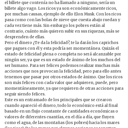
el billete que contenía no ha llamado a ninguno, sería un
billete algo vago. Los ricos ya son económicamente ricos,
por muchas causas, ejemplo de ello Elon Musk. Con los ricos
pasa como con las bolas de nieve que cuesta abajo ruedan y
cada vez tiene más. Sin embargo los pobres están al
contrario, cuánto más quieren subir en sus riquezas, más se
desprenden de ellas.
Pero el dinero ¿Te da la felicidad?, te la darán los caprichos
que pagues con él y esta podría ser momentánea. Quizás el
estado de felicidad plena o completa no será alcanzable por
ningún ser, ya que es un estado de ánimo de los muchos del
ser humano. Para ser felices podemos realizar muchas más
acciones que nos provocan la felicidad, pero para ello antes
tenemos que pasar por otros estados de ánimo. Que los ricos
son más felices con cada valor que adquieren, puede, pero
momentáneamente, ya que requieren de otras acciones para
seguir siendo felices.
Este es un entramado de los principales que se crearon
cuando apareció el dinero, todo lo económico está al final
basado en un flujo constante de cantidades económicas o
valores de diferentes cuantías, en el día a día, que fluyen
como el agua, de las montañas (los pobres) hacia los mares