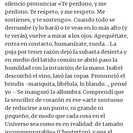
silencio pronunciar «Te perdono, y me
perdono. Te respeto, y me respeto. Me
sostienes, y te sostengo»
.
Cuando todo se
derrumbe (y lo hará) o te veas en lo más alto (y
te verás), vuelve a mirar a los ojos. Apequéñate,
entra en contacto, humanízate, rueda… La
puja por tener razón dejó la subasta desierta y
en medio del latido común se abrió paso la
humildad con la intuición de la mano. Isabel
descorchó el vino, lavó las copas. Pronunció el
brindis -mariquita, libélula, lo blando…, pensé
yo -. Se inauguró la alfombra. Comprendí que
la sencillez de corazón es ese «arte suntuoso
de reducirse a un punto, ni grande ni
pequeño, de modo que cada cosa en el
Universo sea como es en realidad: de tamaño
inconmensurable» (Chesterton), y que el