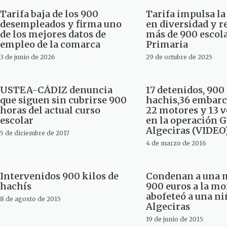
Tarifa baja de los 900
Tarifa impulsa la
desempleados y firma uno
en diversidad y r
de los mejores datos de
más de 900 escola
empleo de la comarca
Primaria
3 de junio de 2026
29 de octubre de 2025
USTEA-CÁDIZ denuncia
17 detenidos, 900 
que siguen sin cubrirse 900
hachis,36 embarc
horas del actual curso
22 motores y 13 
escolar
en la operación 
Algeciras (VIDEO
5 de diciembre de 2017
4 de marzo de 2016
Intervenidos 900 kilos de
Condenan a una m
hachís
900 euros a la mo
abofeteó a una ni
8 de agosto de 2015
Algeciras
19 de junio de 2015