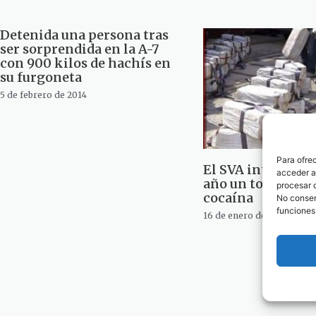
Detenida una persona tras
ser sorprendida en la A-7
con 900 kilos de hachís en
su furgoneta
5 de febrero de 2014
Para ofre
El SVA intervino 
acceder a 
año un total de 9
procesar 
cocaína
No consent
funciones
16 de enero de 2013
1
2