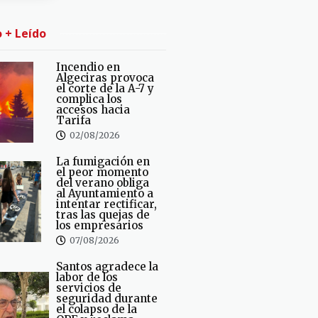
o + Leído
Incendio en
Algeciras provoca
el corte de la A-7 y
complica los
accesos hacia
Tarifa
02/08/2026
La fumigación en
el peor momento
del verano obliga
al Ayuntamiento a
intentar rectificar,
tras las quejas de
los empresarios
07/08/2026
Santos agradece la
labor de los
servicios de
seguridad durante
el colapso de la