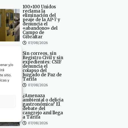
100×100 Unidos
reclama la
eliminación del
peaje de la AP-7 y
denuncia el
«abandono» del
Campo de
Gibraltar
07/08/2026
Sin correos, sin
Registro Civil y sin
expedientes: CSIF
cenar y/o
denuncia el
irá
colapso del
Juzgado de Paz de
e sitio.
Tarifa
icas y
07/08/2026
¿Amenaza
ambiental o delicia
gastronómica? El
debate del
cangrejo azul llega
a Tarifa
07/08/2026