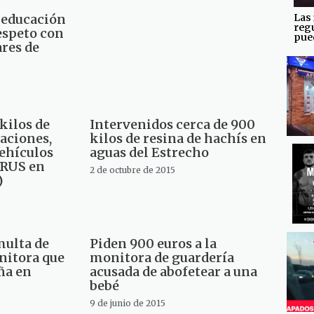
Las 
 educación
reg
espeto con
pued
res de
kilos de
Intervenidos cerca de 900
aciones,
kilos de resina de hachís en
vehículos
aguas del Estrecho
GRUS en
2 de octubre de 2015
)
ulta de
Piden 900 euros a la
nitora que
monitora de guardería
ña en
acusada de abofetear a una
bebé
9 de junio de 2015