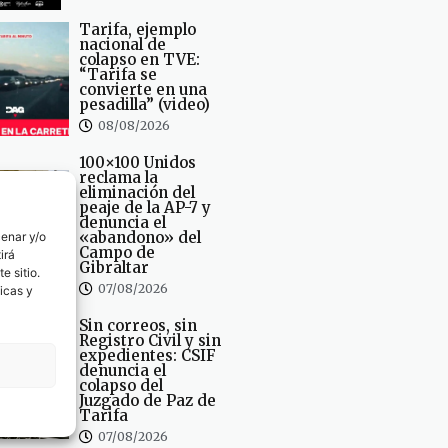
Tarifa, ejemplo
nacional de
colapso en TVE:
“Tarifa se
convierte en una
pesadilla” (video)
08/08/2026
100×100 Unidos
reclama la
eliminación del
peaje de la AP-7 y
denuncia el
«abandono» del
cenar y/o
Campo de
irá
Gibraltar
e sitio.
07/08/2026
icas y
Sin correos, sin
Registro Civil y sin
expedientes: CSIF
denuncia el
colapso del
Juzgado de Paz de
Tarifa
07/08/2026