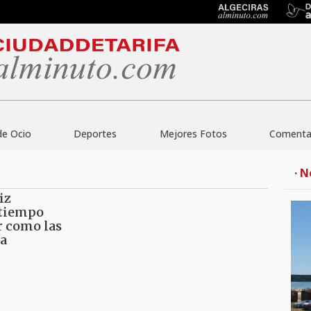
de Ocio
Deportes
Mejores Fotos
Comentar
· N
iz
 tiempo
r como las
a