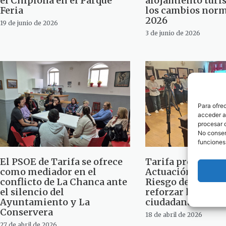
el Chipiona en el Parque
alojamiento turís
Feria
los cambios norm
2026
19 de junio de 2026
3 de junio de 2026
Para ofre
acceder a 
procesar 
No consent
funciones
El PSOE de Tarifa se ofrece
Tarifa presenta s
como mediador en el
Actuación Local a
conflicto de La Chanca ante
Riesgo de Marem
el silencio del
reforzar la segur
Ayuntamiento y La
ciudadana
Conservera
18 de abril de 2026
27 de abril de 2026