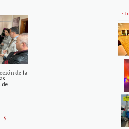
· L
cción de la
as
 de
5