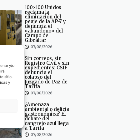
100×100 Unidos
reclama la
eliminación del
peaje de la AP-7 y
denuncia el
«abandono» del
Campo de
Gibraltar
07/08/2026
Sin correos, sin
Registro Civil y sin
cenar y/o
expedientes: CSIF
irá
denuncia el
colapso del
e sitio.
Juzgado de Paz de
icas y
Tarifa
07/08/2026
¿Amenaza
ambiental o delicia
gastronómica? El
debate del
cangrejo azul llega
a Tarifa
07/08/2026