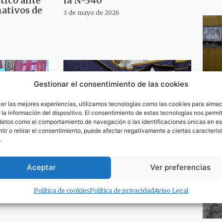
tico ante
la N-340
ativos de
3 de mayo de 2026
Gestionar el consentimiento de las cookies
cer las mejores experiencias, utilizamos tecnologías como las cookies para alma
la información del dispositivo. El consentimiento de estas tecnologías nos permit
datos como el comportamiento de navegación o las identificaciones únicas en est
ir o retirar el consentimiento, puede afectar negativamente a ciertas característ
.
u Plan de
Recogimiento en San
Aceptar
Ver preferencias
nte el
Francisco ante la ausencia
oto para
de procesión del Cristo del
idad
Consuelo
Política de cookies
Política de privacidad
Aviso Legal
2 de abril de 2026