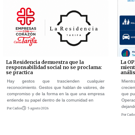
La Residencia demuestra que la
La OP
responsabilidad social no se proclama:
mientr
se practica
anális
Hay gestos que trascienden cualquier
Mientr
reconocimiento. Gestos que hablan de valores, de
crecie
compromiso y de la forma en la que una empresa
que pu
entiende su papel dentro de la comunidad en
Opera
dejand
Por
Carlos
5 agosto 2026
Por
Carlo