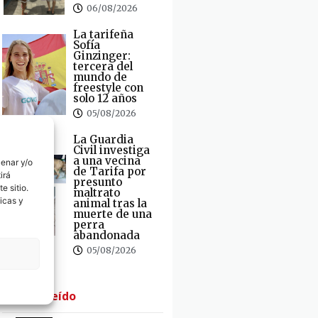
06/08/2026
La tarifeña
Sofía
Ginzinger:
tercera del
mundo de
freestyle con
solo 12 años
05/08/2026
La Guardia
Civil investiga
a una vecina
cenar y/o
de Tarifa por
irá
presunto
e sitio.
maltrato
icas y
animal tras la
muerte de una
perra
abandonada
05/08/2026
· Lo + Leído