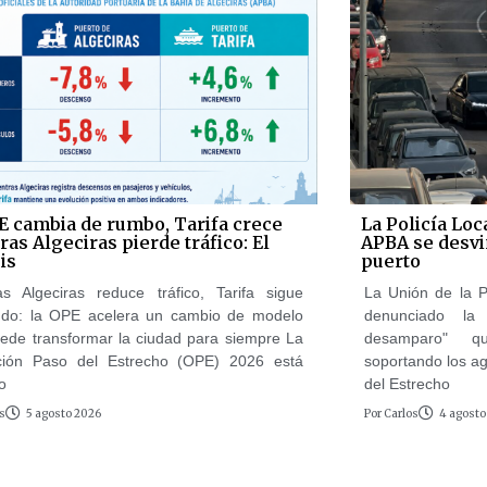
E cambia de rumbo, Tarifa crece
La Policía Loc
as Algeciras pierde tráfico: El
APBA se desvi
is
puerto
as Algeciras reduce tráfico, Tarifa sigue
La Unión de la P
ndo: la OPE acelera un cambio de modelo
denunciado la
ede transformar la ciudad para siempre La
desamparo" q
ción Paso del Estrecho (OPE) 2026 está
soportando los a
o
del Estrecho
s
5 agosto 2026
Por
Carlos
4 agosto