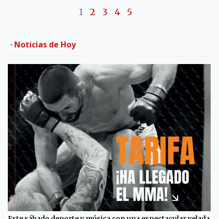
1
2
3
4
5
· Noticias de Hoy
Este sábado deporte y música con una espectacular velada