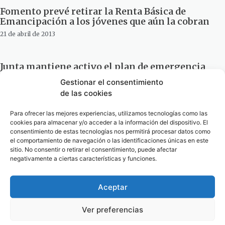
Fomento prevé retirar la Renta Básica de
Emancipación a los jóvenes que aún la cobran
21 de abril de 2013
Junta mantiene activo el plan de emergencia
en Cádiz y permanecen aún cortadas al tráfico
Gestionar el consentimiento
siete carreteras
de las cookies
19 de marzo de 2013
Para ofrecer las mejores experiencias, utilizamos tecnologías como las
1
2
cookies para almacenar y/o acceder a la información del dispositivo. El
consentimiento de estas tecnologías nos permitirá procesar datos como
el comportamiento de navegación o las identificaciones únicas en este
· Noticias de Hoy
sitio. No consentir o retirar el consentimiento, puede afectar
negativamente a ciertas características y funciones.
Aceptar
Ver preferencias