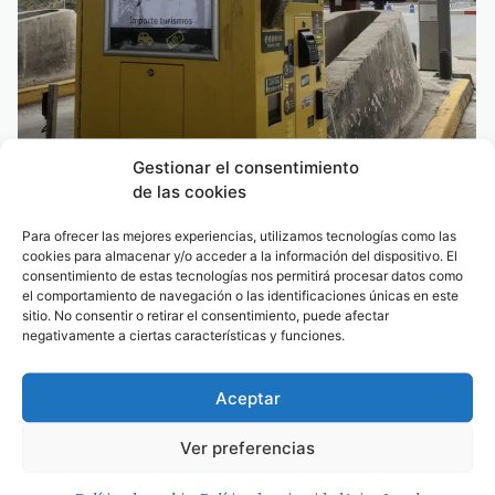
Gestionar el consentimiento
100×100 Unidos reclama la eliminación del peaje de la AP-7
de las cookies
y denuncia el «abandono» del Campo de Gibraltar
Para ofrecer las mejores experiencias, utilizamos tecnologías como las
cookies para almacenar y/o acceder a la información del dispositivo. El
consentimiento de estas tecnologías nos permitirá procesar datos como
el comportamiento de navegación o las identificaciones únicas en este
sitio. No consentir o retirar el consentimiento, puede afectar
negativamente a ciertas características y funciones.
100×100 Unidos reclama la eliminación del peaje de la
AP-7 y denuncia el «abandono» del Campo de
Aceptar
Gibraltar
07/08/2026
Ver preferencias