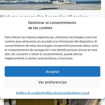
Mañana se reanudan los vuelos Algeciras-
Ceuta después de diez meses
Gestionar el consentimiento
de las cookies
29 de abril de 2013
1
2
3
4
5
Para ofrecer las mejores experiencias, utilizamos tecnologías como las
cookies para almacenar y/o acceder a la información del dispositivo. El
consentimiento de estas tecnologías nos permitirá procesar datos como
el comportamiento de navegación o las identificaciones únicas en este
· Noticias de Hoy
sitio. No consentir o retirar el consentimiento, puede afectar
negativamente a ciertas características y funciones.
Aceptar
Ver preferencias
Política de cookies
Política de privacidad
Aviso Legal