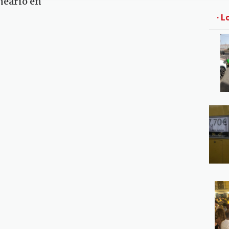
neario en
· L