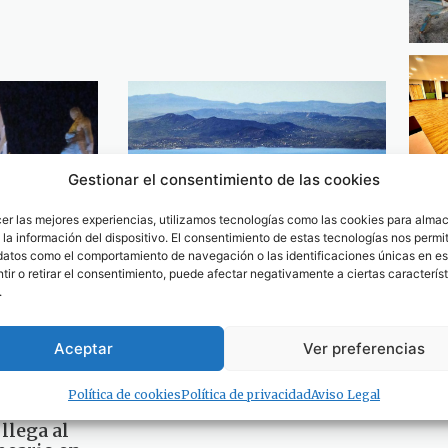
Gestionar el consentimiento de las cookies
cer las mejores experiencias, utilizamos tecnologías como las cookies para alma
la información del dispositivo. El consentimiento de estas tecnologías nos permit
datos como el comportamiento de navegación o las identificaciones únicas en est
ir o retirar el consentimiento, puede afectar negativamente a ciertas característ
El Campo de Gibraltar se
.
e» por el
convierte en el escenario de
ensayos de defensa del
Ejército español
Aceptar
Ver preferencias
18 de febrero de 2023
Política de cookies
Política de privacidad
Aviso Legal
llega al