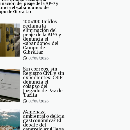
inación del peaje de la AP-7 y
uncia el «abandono» del
po de Gibraltar
100×100 Unidos
reclama la
eliminación del
peaje de la AP-7 y
denuncia el
«abandono» del
Campo de
Gibraltar
07/08/2026
Sin correos, sin
Registro Civil y sin
expedientes: CSIF
denuncia el
colapso del
Juzgado de Paz de
Tarifa
07/08/2026
¿Amenaza
ambiental o delicia
gastronómica? El
debate del
cangrejo azul llega