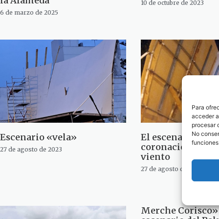
la Alameda
10 de octubre de 2023
6 de marzo de 2025
Para ofre
acceder a 
procesar 
No consent
Escenario «vela»
El escenario de la
funciones
coronación «sufr
27 de agosto de 2023
viento
27 de agosto de 2023
Merche Corisco» 