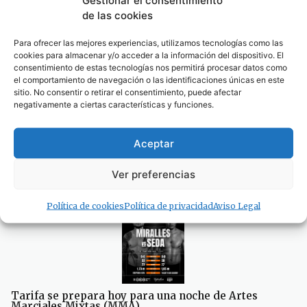
Gestionar el consentimiento
de las cookies
La pesadilla eléctrica de Bolonia se repite por tercer
Para ofrecer las mejores experiencias, utilizamos tecnologías como las
sábado consecutivo
cookies para almacenar y/o acceder a la información del dispositivo. El
09/08/2026
consentimiento de estas tecnologías nos permitirá procesar datos como
el comportamiento de navegación o las identificaciones únicas en este
sitio. No consentir o retirar el consentimiento, puede afectar
negativamente a ciertas características y funciones.
Aceptar
Las inmobiliarias de Cádiz reclaman regular un sector
Ver preferencias
donde cualquiera puede ejercer sin titulación
08/08/2026
Política de cookies
Política de privacidad
Aviso Legal
Tarifa se prepara hoy para una noche de Artes
Marciales Mixtas (MMA)