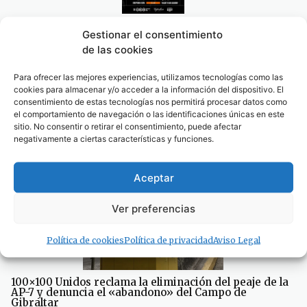
Tarifa se prepara hoy para una noche de Artes
Gestionar el consentimiento
Marciales Mixtas (MMA)
de las cookies
08/08/2026
Para ofrecer las mejores experiencias, utilizamos tecnologías como las
cookies para almacenar y/o acceder a la información del dispositivo. El
consentimiento de estas tecnologías nos permitirá procesar datos como
el comportamiento de navegación o las identificaciones únicas en este
sitio. No consentir o retirar el consentimiento, puede afectar
negativamente a ciertas características y funciones.
Tarifa, ejemplo nacional de colapso en TVE: “Tarifa se
convierte en una pesadilla” (video)
Aceptar
08/08/2026
Ver preferencias
Política de cookies
Política de privacidad
Aviso Legal
100×100 Unidos reclama la eliminación del peaje de la
AP-7 y denuncia el «abandono» del Campo de
Gibraltar