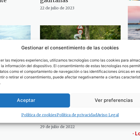
ate
gaditanas
22 de julio de 2023
Gestionar el consentimiento de las cookies
cer las mejores experiencias, utilizamos tecnologías como las cookies para alma
la información del dispositivo. El consentimiento de estas tecnologías nos permit
datos como el comportamiento de navegación o las identificaciones únicas en est
ir o retirar el consentimiento, puede afectar negativamente a ciertas característ
.
 del
Tráfico activa hoy el
ostas
dispositivo especial de
vigilancia y control de las
Aceptar
Ver preferencias
carreteras gaditanas en la
Operación ‘1º de agosto
Política de cookies
Política de privacidad
Aviso Legal
2022’
29 de julio de 2022
· L