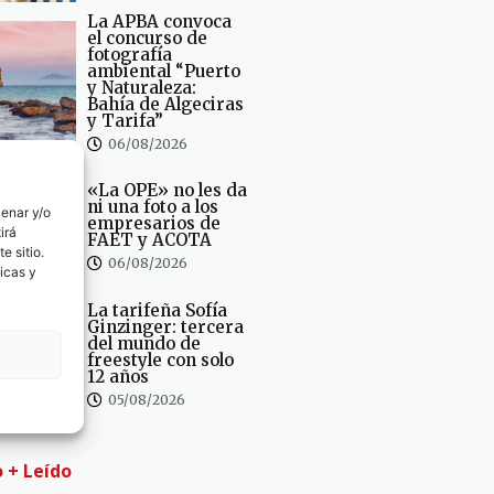
La APBA convoca
el concurso de
fotografía
ambiental “Puerto
y Naturaleza:
Bahía de Algeciras
y Tarifa”
06/08/2026
«La OPE» no les da
ni una foto a los
cenar y/o
empresarios de
irá
FAET y ACOTA
e sitio.
06/08/2026
icas y
La tarifeña Sofía
Ginzinger: tercera
del mundo de
freestyle con solo
12 años
05/08/2026
o + Leído