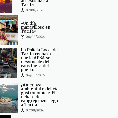
accesos hacia
Tarifa
02/08/2026
«Un día
maravilloso en
Tarifa»
06/08/2026
La Policía Local de
Tarifa rechaza
que la APBA se
desvincule del
caos fuera del
puerto
04/08/2026
¿Amenaza
ambiental o delicia
gastronómica? El
debate del
cangrejo azul llega
a Tarifa
07/08/2026