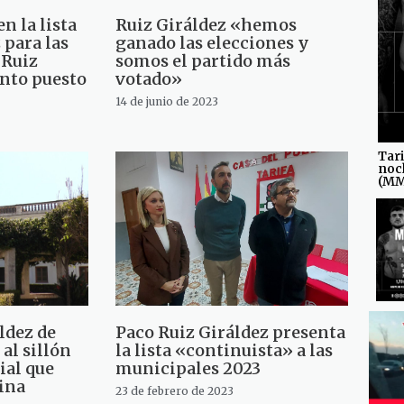
n la lista
Ruiz Giráldez «hemos
 para las
ganado las elecciones y
 Ruiz
somos el partido más
into puesto
votado»
14 de junio de 2023
Tari
noc
(M
ldez de
Paco Ruiz Giráldez presenta
al sillón
la lista «continuista» a las
ial que
municipales 2023
cina
23 de febrero de 2023