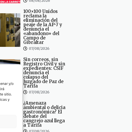
08/08/2026
100×100 Unidos
reclama la
eliminación del
peaje de la AP-7 y
denuncia el
«abandono» del
Campo de
Gibraltar
07/08/2026
Sin correos, sin
Registro Civil y sin
expedientes: CSIF
denuncia el
colapso del
Juzgado de Paz de
cenar y/o
Tarifa
irá
07/08/2026
e sitio.
icas y
¿Amenaza
ambiental o delicia
gastronómica? El
debate del
cangrejo azul llega
a Tarifa
07/08/2026