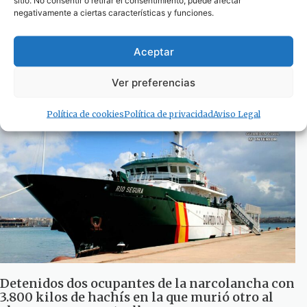
sitio. No consentir o retirar el consentimiento, puede afectar
negativamente a ciertas características y funciones.
Intervenidas más de once toneladas de hachís
Aceptar
en dos operaciones en Málaga y Algeciras
30 de septiembre de 2025
Ver preferencias
Política de cookies
Política de privacidad
Aviso Legal
Detenidos dos ocupantes de la narcolancha con
3.800 kilos de hachís en la que murió otro al