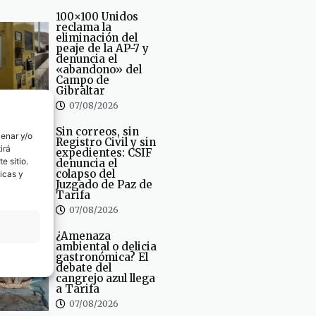
100×100 Unidos
reclama la
eliminación del
peaje de la AP-7 y
denuncia el
«abandono» del
Campo de
Gibraltar
07/08/2026
Sin correos, sin
cenar y/o
Registro Civil y sin
irá
expedientes: CSIF
e sitio.
denuncia el
colapso del
icas y
Juzgado de Paz de
Tarifa
07/08/2026
¿Amenaza
ambiental o delicia
gastronómica? El
debate del
cangrejo azul llega
a Tarifa
07/08/2026