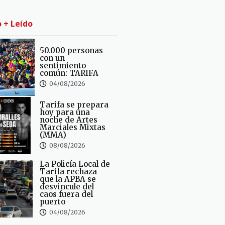
o + Leído
50.000 personas
con un
sentimiento
común: TARIFA
04/08/2026
Tarifa se prepara
hoy para una
noche de Artes
Marciales Mixtas
(MMA)
08/08/2026
La Policía Local de
Tarifa rechaza
que la APBA se
desvincule del
caos fuera del
puerto
04/08/2026