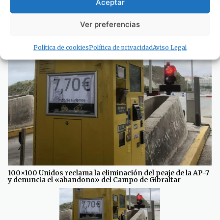
Aceptar
Ver preferencias
· Noticias de Hoy
Política de cookies
Política de privacidad
Aviso Legal
100×100 Unidos reclama la eliminación del peaje de la AP-7
y denuncia el «abandono» del Campo de Gibraltar