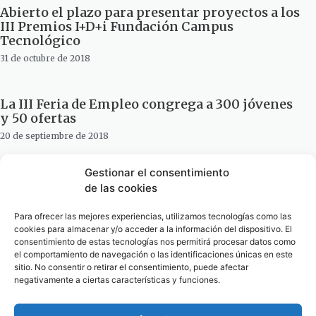
Abierto el plazo para presentar proyectos a los
III Premios I+D+i Fundación Campus
Tecnológico
31 de octubre de 2018
La III Feria de Empleo congrega a 300 jóvenes
y 50 ofertas
20 de septiembre de 2018
Gestionar el consentimiento
La Cámara de Comercio organiza en La Línea
de las cookies
su III Feria de Empleo
14 de septiembre de 2018
Para ofrecer las mejores experiencias, utilizamos tecnologías como las
cookies para almacenar y/o acceder a la información del dispositivo. El
consentimiento de estas tecnologías nos permitirá procesar datos como
el comportamiento de navegación o las identificaciones únicas en este
La III Carrera Nocturna será competitiva e
sitio. No consentir o retirar el consentimiento, puede afectar
implicará la participación de escolares
negativamente a ciertas características y funciones.
1 de junio de 2018
1
2
3
4
5