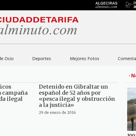
de Ocio
Deportes
Mejores Fotos
Comentar
· N
icos
Detenido en Gibraltar un
na campaña
español de 52 años por
a ilegal
«pesca ilegal y obstrucción
a la justicia»
29 de enero de 2016
100