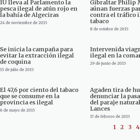
IU lleva al Parlamento la
Gibraltar Philip 
pesca ilegal de atún rojo en
aúnan fuerzas pa
la bahía de Algeciras
contra el tráfico 
tabaco
24 de noviembre de 2015
8 de octubre de 2015
Se inicia la campaña para
Intervenida viagr
evitar la extracción ilegal
ilegal en la coma
de coquina
29 de junio de 2015
15 de julio de 2015
El 47,6 por ciento del tabaco
Agaden tira de h
que se consume en la
denunciar la pasa
provincia es ilegal
del paraje natural
Lances
6 de mayo de 2015
17 de febrero de 2015
1
2
3
4