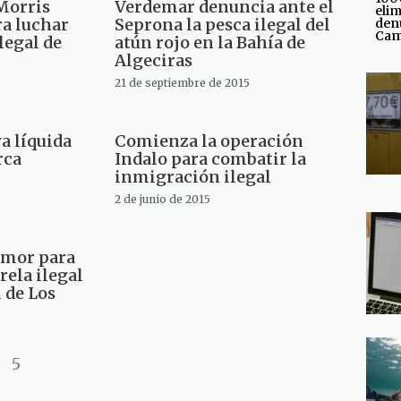
Morris
Verdemar denuncia ante el
elim
ra luchar
Seprona la pesca ilegal del
den
Cam
ilegal de
atún rojo en la Bahía de
Algeciras
21 de septiembre de 2015
a líquida
Comienza la operación
rca
Indalo para combatir la
inmigración ilegal
2 de junio de 2015
umor para
rela ilegal
 de Los
5