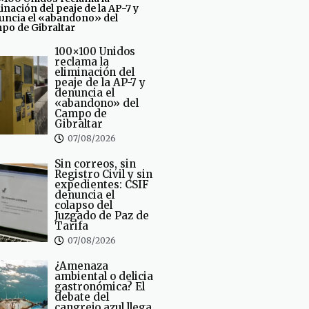
inación del peaje de la AP-7 y
uncia el «abandono» del
po de Gibraltar
100×100 Unidos
reclama la
eliminación del
peaje de la AP-7 y
denuncia el
«abandono» del
Campo de
Gibraltar
07/08/2026
Sin correos, sin
Registro Civil y sin
expedientes: CSIF
denuncia el
colapso del
Juzgado de Paz de
Tarifa
07/08/2026
¿Amenaza
ambiental o delicia
gastronómica? El
debate del
cangrejo azul llega