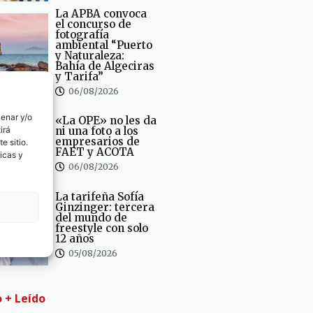
La APBA convoca
el concurso de
fotografía
ambiental “Puerto
y Naturaleza:
Bahía de Algeciras
y Tarifa”
06/08/2026
cenar y/o
«La OPE» no les da
irá
ni una foto a los
empresarios de
e sitio.
FAET y ACOTA
icas y
06/08/2026
La tarifeña Sofía
Ginzinger: tercera
del mundo de
freestyle con solo
12 años
05/08/2026
o + Leído