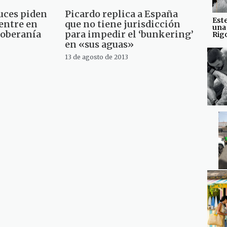
uces piden
Picardo replica a España
Est
centre en
que no tiene jurisdicción
una
soberanía
para impedir el ‘bunkering’
Rig
en «sus aguas»
13 de agosto de 2013