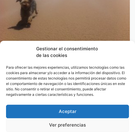
Gestionar el consentimiento
de las cookies
El numero de mascotas en la provincia se
incrementa un 11 por ciento respecto a hace
Para ofrecer las mejores experiencias, utilizamos tecnologías como las
dos años
cookies para almacenar y/o acceder a la información del dispositivo. El
consentimiento de estas tecnologías nos permitirá procesar datos como
30 de junio de 2013
el comportamiento de navegación o las identificaciones únicas en este
sitio. No consentir o retirar el consentimiento, puede afectar
negativamente a ciertas características y funciones.
Aceptar
Ver preferencias