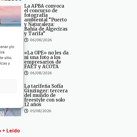
La APBA convoca
el concurso de
fotografía
ambiental “Puerto
y Naturaleza:
Bahía de Algeciras
y Tarifa”
06/08/2026
cenar y/o
irá
«La OPE» no les da
ni una foto a los
e sitio.
empresarios de
icas y
FAET y ACOTA
06/08/2026
La tarifeña Sofía
Ginzinger: tercera
del mundo de
freestyle con solo
12 años
05/08/2026
o + Leído