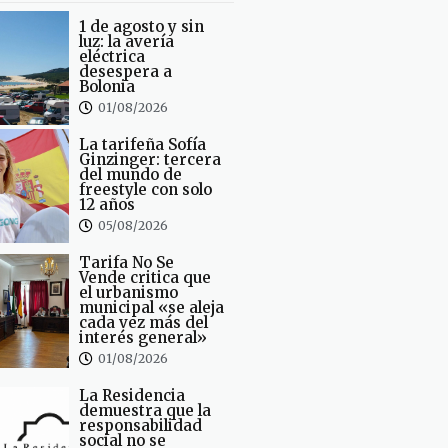
1 de agosto y sin
luz: la avería
eléctrica
desespera a
Bolonia
01/08/2026
La tarifeña Sofía
Ginzinger: tercera
del mundo de
freestyle con solo
12 años
05/08/2026
Tarifa No Se
Vende critica que
el urbanismo
municipal «se aleja
cada vez más del
interés general»
01/08/2026
La Residencia
demuestra que la
responsabilidad
social no se