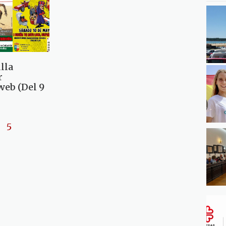
lla
r
eb (Del 9
5