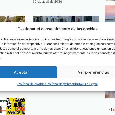
30 de abril de 2026
Gestionar el consentimiento de las cookies
cer las mejores experiencias, utilizamos tecnologías como las cookies para alma
la información del dispositivo. El consentimiento de estas tecnologías nos permit
datos como el comportamiento de navegación o las identificaciones únicas en est
ir o retirar el consentimiento, puede afectar negativamente a ciertas característ
.
 1 de mayo
El 1 y 2 de mayo Batalla del
romerías
Salado cerrada al tráfico por
Aceptar
Ver preferencias
Tarifa
el «Open Market»
28 de abril de 2026
Política de cookies
Política de privacidad
Aviso Legal
· L