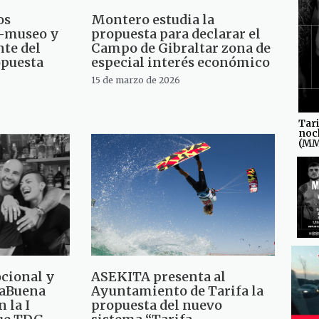
os
Montero estudia la
a-museo y
propuesta para declarar el
nte del
Campo de Gibraltar zona de
opuesta
especial interés económico
15 de marzo de 2026
Tari
noc
(M
cional y
ASEKITA presenta al
caBuena
Ayuntamiento de Tarifa la
 la I
propuesta del nuevo