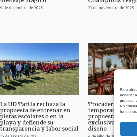
mensaje mágico
Champions Leag
9 de diciembre de 2025
21 de noviembre de 2025
Para ofre
acceder a 
procesar 
La UD Tarifa rechaza la
Trocadero inaugu
No consent
propuesta de entrenar en
temporada con u
funciones
pistas escolares o en la
propuesta gastr
playa y defiende su
exclusiva y un a
transparencia y labor social
diseño
15 de agosto de 2025
4 de julio de 2025