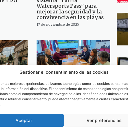
ue TDG
sistema “Tarifa
Watersports Pass” para
mejorar la seguridad y la
convivencia en las playas
17 de noviembre de 2025
Gestionar el consentimiento de las cookies
cer las mejores experiencias, utilizamos tecnologías como las cookies para alma
la información del dispositivo. El consentimiento de estas tecnologías nos permit
datos como el comportamiento de navegación o las identificaciones únicas en est
ra la
Nueva propuesta para
ir o retirar el consentimiento, puede afectar negativamente a ciertas característ
na
convertir las algas en
.
onómica
biocombustible (video)
mbiente de
21 de enero de 2025
Aceptar
Ver preferencias