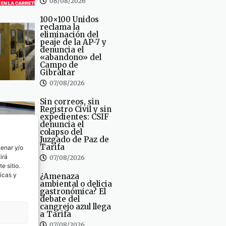
08/08/2026
100×100 Unidos
reclama la
eliminación del
peaje de la AP-7 y
denuncia el
«abandono» del
Campo de
Gibraltar
07/08/2026
Sin correos, sin
Registro Civil y sin
expedientes: CSIF
denuncia el
colapso del
Juzgado de Paz de
Tarifa
cenar y/o
irá
07/08/2026
e sitio.
icas y
¿Amenaza
ambiental o delicia
gastronómica? El
debate del
cangrejo azul llega
a Tarifa
07/08/2026