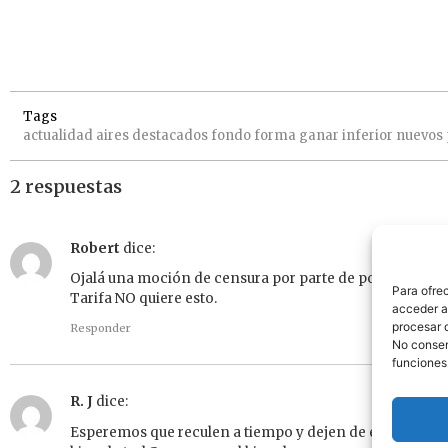
Tags
actualidad
aires
destacados
fondo
forma
ganar
inferior
nuevos
2 respuestas
Robert
dice:
Ojalá una moción de censura por parte de políticos hone
Para ofre
Tarifa NO quiere esto.
acceder a 
procesar 
Responder
No consent
funciones
R. J
dice:
Esperemos que reculen a tiempo y dejen de especular, la p