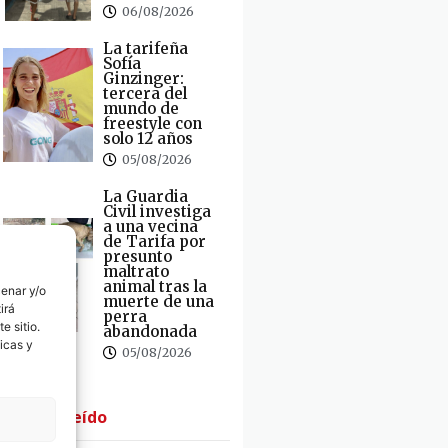
06/08/2026
La tarifeña
Sofía
Ginzinger:
tercera del
mundo de
freestyle con
solo 12 años
05/08/2026
La Guardia
Civil investiga
a una vecina
de Tarifa por
presunto
maltrato
animal tras la
cenar y/o
muerte de una
irá
perra
e sitio.
abandonada
icas y
05/08/2026
· Lo + Leído