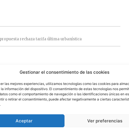
propuesta
rechaza
tarifa
última
urbanística
6 de septiembre de 2024 a las 11:55
Gestionar el consentimiento de las cookies
stos de cualquier ideología nos haga salir de esta pesadilla,
cer las mejores experiencias, utilizamos tecnologías como las cookies para alma
la información del dispositivo. El consentimiento de estas tecnologías nos permit
datos como el comportamiento de navegación o las identificaciones únicas en est
ir o retirar el consentimiento, puede afectar negativamente a ciertas característ
.
6 de septiembre de 2024 a las 12:08
Aceptar
Ver preferencias
olítica va más allá y es más sencilla, se trata de mirar por el