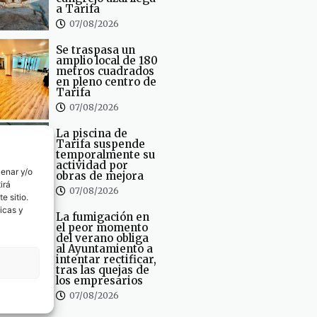
a Tarifa
07/08/2026
Se traspasa un
amplio local de 180
metros cuadrados
en pleno centro de
Tarifa
07/08/2026
La piscina de
Tarifa suspende
temporalmente su
actividad por
cenar y/o
obras de mejora
irá
07/08/2026
e sitio.
icas y
La fumigación en
el peor momento
del verano obliga
al Ayuntamiento a
intentar rectificar,
tras las quejas de
los empresarios
07/08/2026