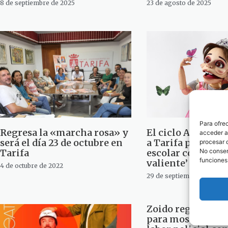
8 de septiembre de 2025
23 de agosto de 2025
Para ofre
Regresa la «marcha rosa» y
El ciclo Abecedar
acceder a 
será el día 23 de octubre en
a Tarifa para púb
procesar 
No consent
Tarifa
escolar con ‘Cris,
funciones
valiente’
4 de octubre de 2022
29 de septiembre de 2022
Zoido regresa a l
para mostrar el a