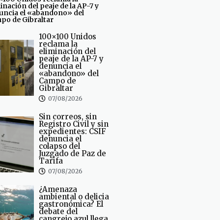
inación del peaje de la AP-7 y
uncia el «abandono» del
po de Gibraltar
100×100 Unidos
reclama la
eliminación del
peaje de la AP-7 y
denuncia el
«abandono» del
Campo de
Gibraltar
07/08/2026
Sin correos, sin
Registro Civil y sin
expedientes: CSIF
denuncia el
colapso del
Juzgado de Paz de
Tarifa
07/08/2026
¿Amenaza
ambiental o delicia
gastronómica? El
debate del
cangrejo azul llega