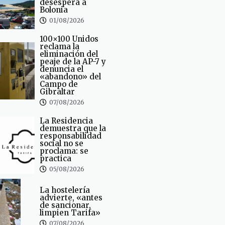
desespera a
Bolonia
01/08/2026
100×100 Unidos
reclama la
eliminación del
peaje de la AP-7 y
denuncia el
«abandono» del
Campo de
Gibraltar
07/08/2026
La Residencia
demuestra que la
responsabilidad
social no se
proclama: se
practica
05/08/2026
La hostelería
advierte, «antes
de sancionar,
limpien Tarifa»
07/08/2026