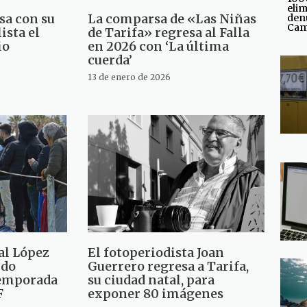
elim
sa con su
La comparsa de «Las Niñas
den
Cam
ista el
de Tarifa» regresa al Falla
io
en 2026 con ‘La última
cuerda’
13 de enero de 2026
 al López
El fotoperiodista Joan
ndo
Guerrero regresa a Tarifa,
temporada
su ciudad natal, para
F
exponer 80 imágenes