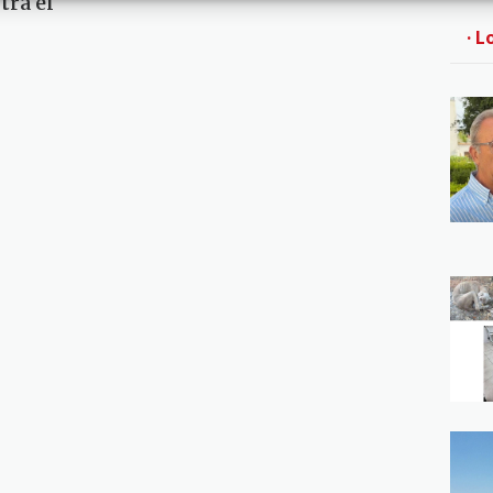
tra el
· L