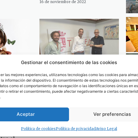
16 de noviembre de 2022
Gestionar el consentimiento de las cookies
cer las mejores experiencias, utilizamos tecnologías como las cookies para alma
ia regresa
Antonio Rojas regresa a
la información del dispositivo. El consentimiento de estas tecnologías nos permit
lico
Tarifa con la exposición
datos como el comportamiento de navegación o las identificaciones únicas en est
ir o retirar el consentimiento, puede afectar negativamente a ciertas característ
 la pequeña
«Después de la imagen»
.
5 de agosto de 2022
Aceptar
Ver preferencias
a comarca
Política de cookies
Política de privacidad
Aviso Legal
poyo a la