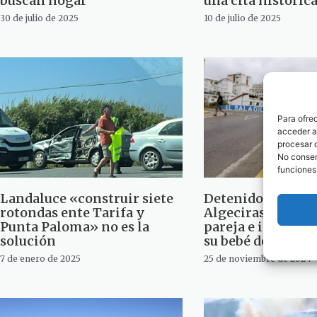
buscan hogar
una cita históric
30 de julio de 2025
10 de julio de 2025
Para ofre
acceder a 
procesar 
No consent
funciones
Landaluce «construir siete
Detenido un hom
rotondas ente Tarifa y
Algeciras por agr
Punta Paloma» no es la
pareja e intentar
solución
su bebé de siete 
7 de enero de 2025
25 de noviembre de 2024