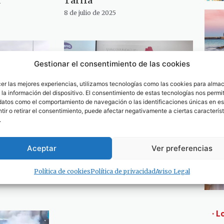
a
Tarifa
8 de julio de 2025
Gestionar el consentimiento de las cookies
cer las mejores experiencias, utilizamos tecnologías como las cookies para alma
la información del dispositivo. El consentimiento de estas tecnologías nos permit
datos como el comportamiento de navegación o las identificaciones únicas en est
ir o retirar el consentimiento, puede afectar negativamente a ciertas característ
.
bre en
Almoraima 61, profundiza
Aceptar
Ver preferencias
edir a su
en siete áreas culturales
 huir con
comarcales
meses
Política de cookies
Política de privacidad
Aviso Legal
25 de octubre de 2024
· L