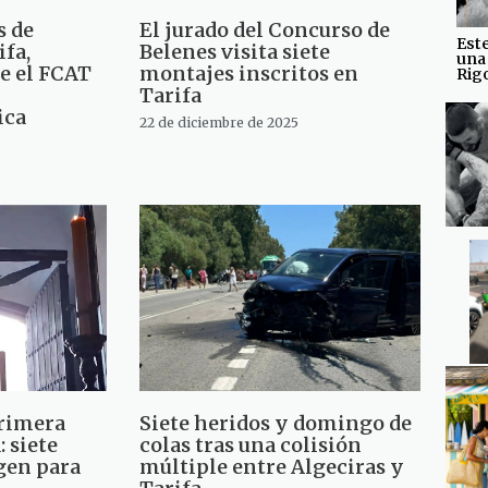
s de
El jurado del Concurso de
Est
ifa,
Belenes visita siete
una
e el FCAT
montajes inscritos en
Rig
Tarifa
ica
22 de diciembre de 2025
primera
Siete heridos y domingo de
 siete
colas tras una colisión
gen para
múltiple entre Algeciras y