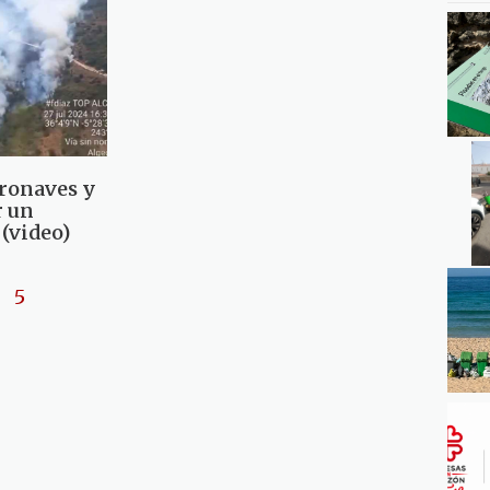
eronaves y
r un
 (video)
5