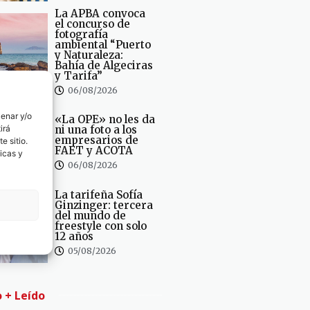
La APBA convoca
el concurso de
fotografía
ambiental “Puerto
y Naturaleza:
Bahía de Algeciras
y Tarifa”
06/08/2026
cenar y/o
«La OPE» no les da
irá
ni una foto a los
empresarios de
e sitio.
FAET y ACOTA
icas y
06/08/2026
La tarifeña Sofía
Ginzinger: tercera
del mundo de
freestyle con solo
12 años
05/08/2026
o + Leído