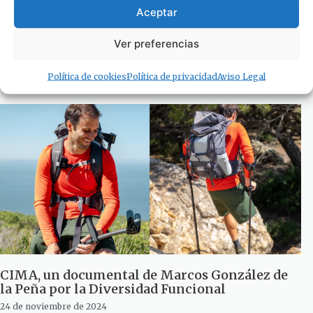
Aceptar
La Delegación de Sanidad del Ayuntamiento de
Ver preferencias
Tarifa impulsa la «Mesa de la Salud»
24 de noviembre de 2024
Política de cookies
Política de privacidad
Aviso Legal
CIMA, un documental de Marcos González de
la Peña por la Diversidad Funcional
24 de noviembre de 2024