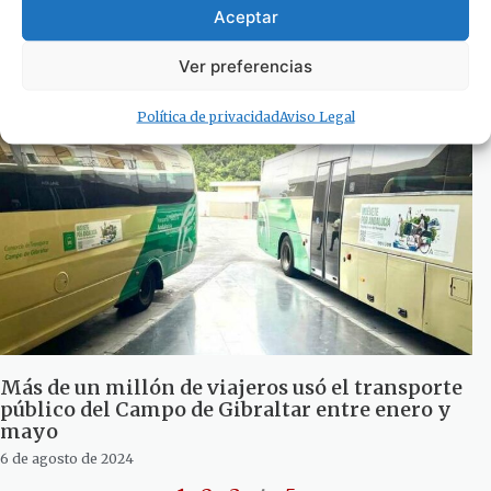
Guardia Civil por numerosas infracciones de
Aceptar
tráfico en Tarifa y Zahara
6 de agosto de 2024
Ver preferencias
Política de privacidad
Aviso Legal
Más de un millón de viajeros usó el transporte
público del Campo de Gibraltar entre enero y
mayo
6 de agosto de 2024