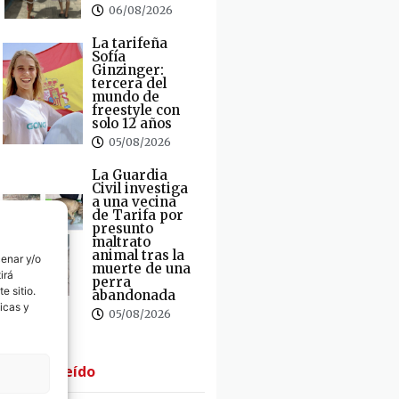
06/08/2026
La tarifeña
Sofía
Ginzinger:
tercera del
mundo de
freestyle con
solo 12 años
05/08/2026
La Guardia
Civil investiga
a una vecina
de Tarifa por
presunto
maltrato
animal tras la
cenar y/o
muerte de una
irá
perra
e sitio.
abandonada
icas y
05/08/2026
· Lo + Leído