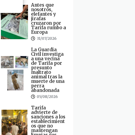
Antes que
nosotros,
elefantes y
jirafas
cruzaron por
Tarifa rumbo a
Europa
31/07/2026
La Guardia
Civil investiga
a una vecina
de Tarifa por
presunto
maltrato
animal tras la
muerte de una
perra
abandonada
05/08/2026
Tarifa
advierte de
sanciones a los
establecimient
os que no
mantengan
limpias sus