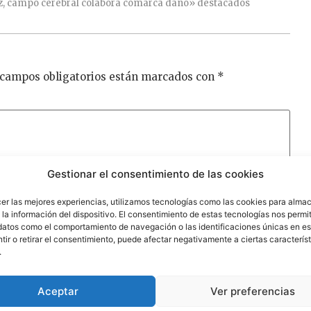
z,
campo
cerebral
colabora
comarca
daño»
destacados
 campos obligatorios están marcados con
*
Gestionar el consentimiento de las cookies
cer las mejores experiencias, utilizamos tecnologías como las cookies para alma
la información del dispositivo. El consentimiento de estas tecnologías nos permit
datos como el comportamiento de navegación o las identificaciones únicas en est
ir o retirar el consentimiento, puede afectar negativamente a ciertas característ
.
Aceptar
Ver preferencias