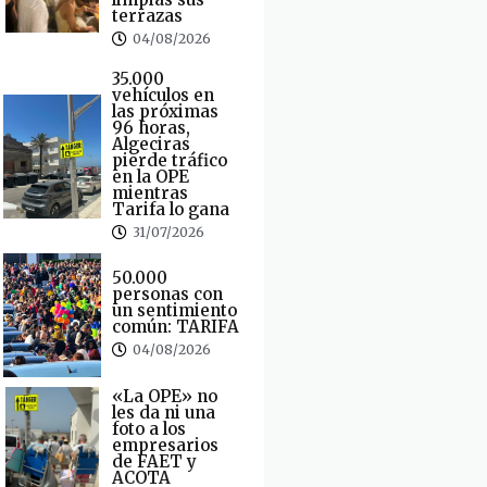
terrazas
04/08/2026
35.000
vehículos en
las próximas
96 horas,
Algeciras
pierde tráfico
en la OPE
mientras
Tarifa lo gana
31/07/2026
50.000
personas con
un sentimiento
común: TARIFA
04/08/2026
«La OPE» no
les da ni una
foto a los
empresarios
de FAET y
ACOTA