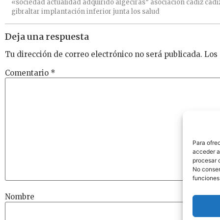
«sociedad
actualidad
adquirido
algeciras”
asociación
cádiz
cádi
gibraltar
implantación
inferior
junta
los
salud
Deja una respuesta
Tu dirección de correo electrónico no será publicada.
Los
Comentario
*
Para ofre
acceder a 
procesar 
No consent
funciones
Nombre