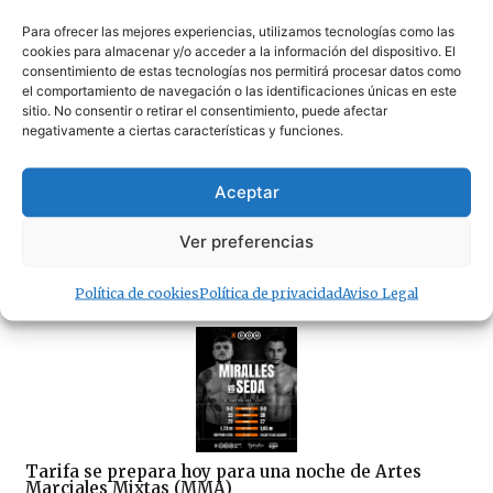
Para ofrecer las mejores experiencias, utilizamos tecnologías como las
cookies para almacenar y/o acceder a la información del dispositivo. El
consentimiento de estas tecnologías nos permitirá procesar datos como
La pesadilla eléctrica de Bolonia se repite por tercer
el comportamiento de navegación o las identificaciones únicas en este
sábado consecutivo
sitio. No consentir o retirar el consentimiento, puede afectar
negativamente a ciertas características y funciones.
Aceptar
Ver preferencias
Las inmobiliarias de Cádiz reclaman regular un
sector donde cualquiera puede ejercer sin titulación
Política de cookies
Política de privacidad
Aviso Legal
08/08/2026
Tarifa se prepara hoy para una noche de Artes
Marciales Mixtas (MMA)