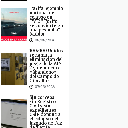
Tarifa, ejemplo
nacional de
colapso en
TVE: “Tarifa
se convierte en
una pesadilla”
(video)
08/08/2026
100×100 Unidos
reclama la
eliminación del
peaje de la AP-
7 y denuncia el
«abandono»
del Campo de
Gibraltar
07/08/2026
Sin correos,
sin Registro
Civil y sin
expedientes:
CSIF denuncia
el colapso del
Juzgado de Paz
de Tarifa