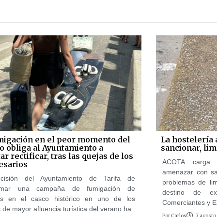
migación en el peor momento del
La hostelería 
o obliga al Ayuntamiento a
sancionar, li
ar rectificar, tras las quejas de los
ACOTA carga c
sarios
amenazar con san
cisión del Ayuntamiento de Tarifa de
problemas de lim
amar una campaña de fumigación de
destino de ex
os en el casco histórico en uno de los
Comerciantes y E
 de mayor afluencia turística del verano ha
Por
Carlos
7 agosto