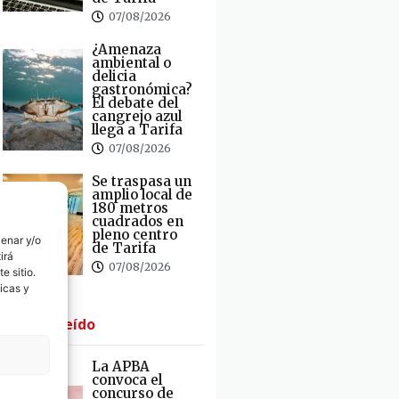
07/08/2026
¿Amenaza
ambiental o
delicia
gastronómica?
El debate del
cangrejo azul
llega a Tarifa
07/08/2026
Se traspasa un
amplio local de
180 metros
cuadrados en
pleno centro
cenar y/o
de Tarifa
irá
07/08/2026
e sitio.
icas y
· Lo + Leído
La APBA
convoca el
concurso de