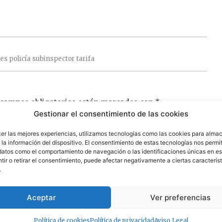
les
policía
subinspector
tarifa
 campos obligatorios están marcados con
*
Gestionar el consentimiento de las cookies
cer las mejores experiencias, utilizamos tecnologías como las cookies para alma
la información del dispositivo. El consentimiento de estas tecnologías nos permit
datos como el comportamiento de navegación o las identificaciones únicas en est
ir o retirar el consentimiento, puede afectar negativamente a ciertas característ
.
Aceptar
Ver preferencias
Política de cookies
Política de privacidad
Aviso Legal