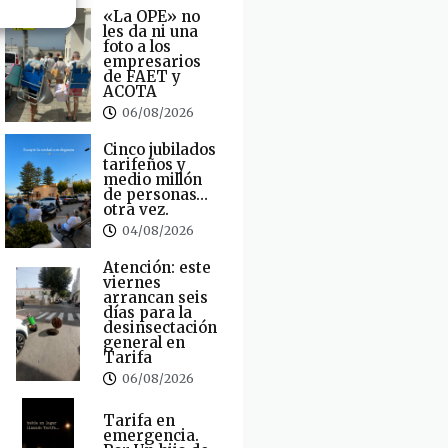
«La OPE» no
les da ni una
foto a los
empresarios
de FAET y
ACOTA
06/08/2026
Cinco jubilados
tarifeños y
medio millón
de personas…
otra vez.
04/08/2026
Atención: este
viernes
arrancan seis
días para la
desinsectación
general en
Tarifa
06/08/2026
Tarifa en
emergencia.