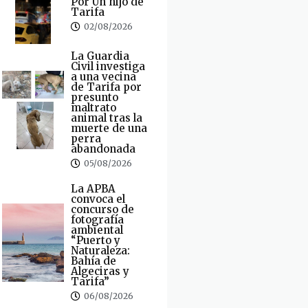
Por Un hijo de
Tarifa
02/08/2026
La Guardia
Civil investiga
a una vecina
de Tarifa por
presunto
maltrato
animal tras la
muerte de una
perra
abandonada
05/08/2026
La APBA
convoca el
concurso de
fotografía
ambiental
“Puerto y
Naturaleza:
Bahía de
Algeciras y
Tarifa”
06/08/2026