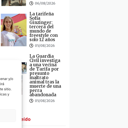
06/08/2026
La tarifeña
Sofía
Ginzinger:
tercera del
mundo de
freestyle con
solo 12 años
05/08/2026
La Guardia
Civil investiga
a una vecina
de Tarifa por
presunto
maltrato
cenar y/o
animal tras la
irá
muerte de una
e sitio.
perra
abandonada
icas y
05/08/2026
· Lo + Leído