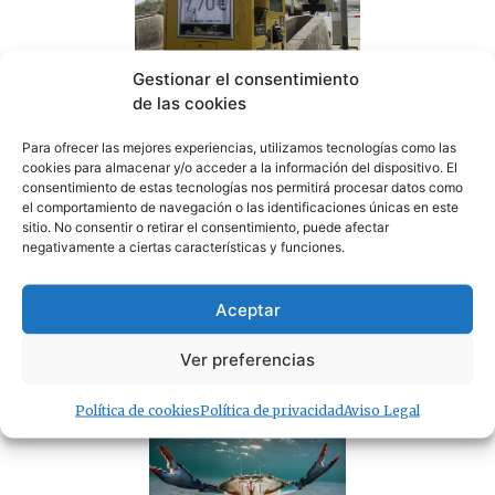
Gestionar el consentimiento
de las cookies
100×100 Unidos reclama la eliminación del peaje de
la AP-7 y denuncia el «abandono» del Campo de
Gibraltar
Para ofrecer las mejores experiencias, utilizamos tecnologías como las
cookies para almacenar y/o acceder a la información del dispositivo. El
07/08/2026
consentimiento de estas tecnologías nos permitirá procesar datos como
el comportamiento de navegación o las identificaciones únicas en este
sitio. No consentir o retirar el consentimiento, puede afectar
negativamente a ciertas características y funciones.
Aceptar
Sin correos, sin Registro Civil y sin expedientes:
CSIF denuncia el colapso del Juzgado de Paz de
Ver preferencias
Tarifa
07/08/2026
Política de cookies
Política de privacidad
Aviso Legal