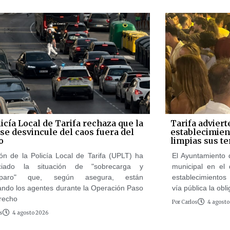
icía Local de Tarifa rechaza que la
Tarifa adviert
se desvincule del caos fuera del
establecimie
o
limpias sus te
ón de la Policía Local de Tarifa (UPLT) ha
El Ayuntamiento 
ciado la situación de "sobrecarga y
municipal en el 
paro" que, según asegura, están
establecimientos
ando los agentes durante la Operación Paso
vía pública la ob
trecho
Por
Carlos
4 agosto
s
4 agosto 2026