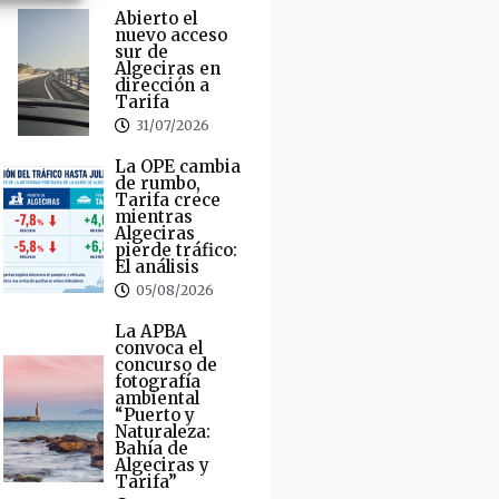
Abierto el
nuevo acceso
sur de
Algeciras en
dirección a
Tarifa
31/07/2026
La OPE cambia
de rumbo,
Tarifa crece
mientras
Algeciras
pierde tráfico:
El análisis
05/08/2026
La APBA
convoca el
concurso de
fotografía
ambiental
“Puerto y
Naturaleza:
Bahía de
Algeciras y
Tarifa”