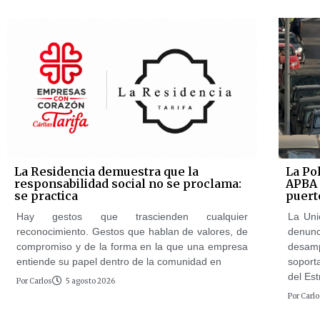
La Residencia demuestra que la
La Pol
responsabilidad social no se proclama:
APBA 
se practica
puert
Hay gestos que trascienden cualquier
La Uni
reconocimiento. Gestos que hablan de valores, de
denun
compromiso y de la forma en la que una empresa
desam
entiende su papel dentro de la comunidad en
soport
del Es
Por
Carlos
5 agosto 2026
Por
Carlo