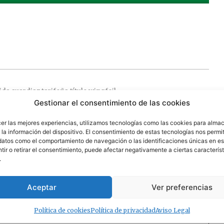
ida
suardiaz
tarifeña
título
wingfoil
Gestionar el consentimiento de las cookies
cer las mejores experiencias, utilizamos tecnologías como las cookies para alma
la información del dispositivo. El consentimiento de estas tecnologías nos permit
 campos obligatorios están marcados con
*
datos como el comportamiento de navegación o las identificaciones únicas en est
ir o retirar el consentimiento, puede afectar negativamente a ciertas característ
.
Aceptar
Ver preferencias
Política de cookies
Política de privacidad
Aviso Legal