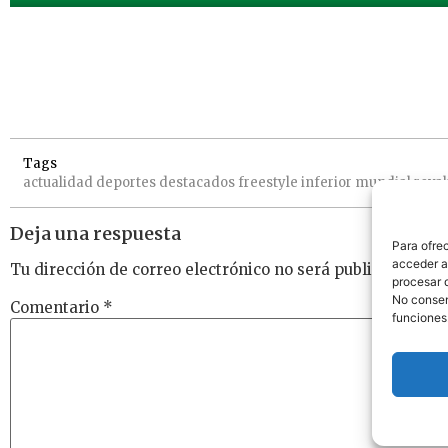
Tags
actualidad
deportes
destacados
freestyle
inferior
mundial
reval
Deja una respuesta
Para ofre
acceder a 
Tu dirección de correo electrónico no será publicada.
Los
procesar 
No consent
Comentario
*
funciones