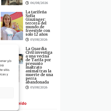
06/08/2026
La tarifeña
Sofía
Ginzinger:
tercera del
mundo de
freestyle con
solo 12 años
05/08/2026
La Guardia
Civil investiga
a una vecina
de Tarifa por
cenar y/o
presunto
irá
maltrato
e sitio.
animal tras la
muerte de una
icas y
perra
abandonada
05/08/2026
· Lo + Leído