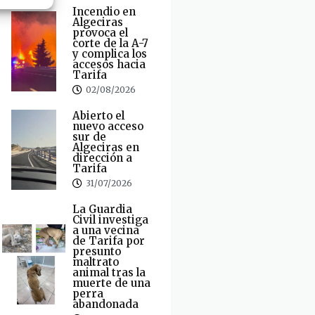
Incendio en
Algeciras
provoca el
corte de la A-7
y complica los
accesos hacia
Tarifa
02/08/2026
Abierto el
nuevo acceso
sur de
Algeciras en
dirección a
Tarifa
31/07/2026
La Guardia
Civil investiga
a una vecina
de Tarifa por
presunto
maltrato
animal tras la
muerte de una
perra
abandonada