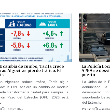
E cambia de rumbo, Tarifa crece
La Policía Loc
as Algeciras pierde tráfico: El
APBA se desvi
is
puerto
as Algeciras reduce tráfico, Tarifa sigue
La Unión de la P
ndo: la OPE acelera un cambio de modelo
denunciado la
ede transformar la ciudad para siempre La
desamparo" q
ción Paso del Estrecho (OPE) 2026 está
soportando los a
o
del Estrecho
s
5 agosto 2026
Por
Carlos
4 agosto