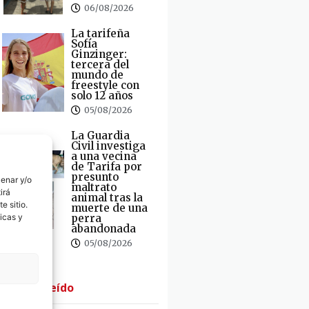
06/08/2026
La tarifeña
Sofía
Ginzinger:
tercera del
mundo de
freestyle con
solo 12 años
05/08/2026
La Guardia
Civil investiga
a una vecina
de Tarifa por
presunto
cenar y/o
maltrato
irá
animal tras la
e sitio.
muerte de una
perra
icas y
abandonada
05/08/2026
· Lo + Leído