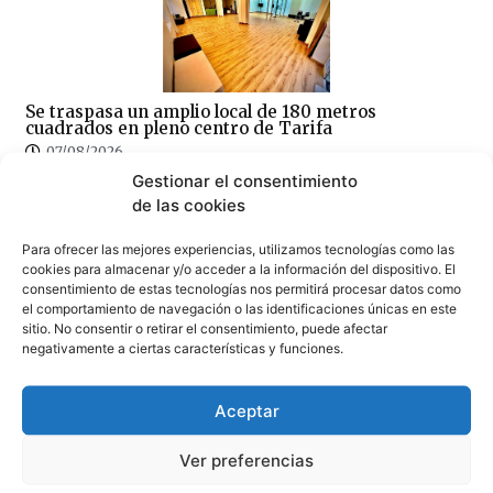
Se traspasa un amplio local de 180 metros
cuadrados en pleno centro de Tarifa
07/08/2026
Gestionar el consentimiento
de las cookies
Para ofrecer las mejores experiencias, utilizamos tecnologías como las
cookies para almacenar y/o acceder a la información del dispositivo. El
consentimiento de estas tecnologías nos permitirá procesar datos como
el comportamiento de navegación o las identificaciones únicas en este
La piscina de Tarifa suspende temporalmente su
sitio. No consentir o retirar el consentimiento, puede afectar
actividad por obras de mejora
negativamente a ciertas características y funciones.
07/08/2026
Aceptar
Ver preferencias