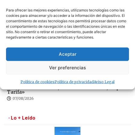
Para ofrecer las mejores experiencias, utilizamos tecnologías como las
cookies para almacenar y/o acceder a la información del dispositivo. El
consentimiento de estas tecnologías nos permitirá procesar datos como
La fumigación en el peor momento del verano obliga
el comportamiento de navegación o las identificaciones únicas en este
al Ayuntamiento a intentar rectificar, tras las quejas
sitio. No consentir o retirar el consentimiento, puede afectar
de los empresarios
negativamente a ciertas características y funciones.
07/08/2026
Aceptar
Ver preferencias
Política de cookies
Política de privacidad
Aviso Legal
La hostelería advierte, «antes de sancionar, limpien
Tarifa»
07/08/2026
· Lo + Leído