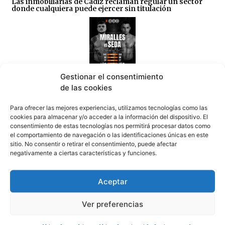
Las inmobiliarias de Cádiz reclaman regular un sector
donde cualquiera puede ejercer sin titulación
Gestionar el consentimiento
Tarifa se prepara hoy para una noche de Artes
de las cookies
Marciales Mixtas (MMA)
08/08/2026
Para ofrecer las mejores experiencias, utilizamos tecnologías como las
cookies para almacenar y/o acceder a la información del dispositivo. El
consentimiento de estas tecnologías nos permitirá procesar datos como
el comportamiento de navegación o las identificaciones únicas en este
sitio. No consentir o retirar el consentimiento, puede afectar
negativamente a ciertas características y funciones.
Tarifa, ejemplo nacional de colapso en TVE: “Tarifa
Aceptar
se convierte en una pesadilla” (video)
08/08/2026
Ver preferencias