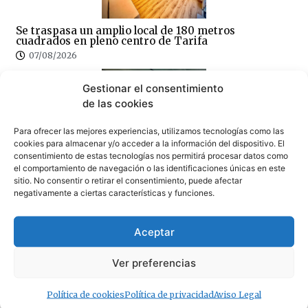
Se traspasa un amplio local de 180 metros
cuadrados en pleno centro de Tarifa
07/08/2026
Gestionar el consentimiento
de las cookies
Para ofrecer las mejores experiencias, utilizamos tecnologías como las
cookies para almacenar y/o acceder a la información del dispositivo. El
consentimiento de estas tecnologías nos permitirá procesar datos como
La piscina de Tarifa suspende temporalmente su
el comportamiento de navegación o las identificaciones únicas en este
actividad por obras de mejora
sitio. No consentir o retirar el consentimiento, puede afectar
07/08/2026
negativamente a ciertas características y funciones.
Aceptar
Ver preferencias
La fumigación en el peor momento del verano obliga
Política de cookies
Política de privacidad
Aviso Legal
al Ayuntamiento a intentar rectificar, tras las quejas