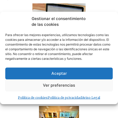
Gestionar el consentimiento
de las cookies
Para ofrecer las mejores experiencias, utilizamos tecnologías como las
Sin correos, sin Registro Civil y sin expedientes:
cookies para almacenar y/o acceder a la información del dispositivo. El
CSIF denuncia el colapso del Juzgado de Paz de
consentimiento de estas tecnologías nos permitirá procesar datos como
Tarifa
el comportamiento de navegación o las identificaciones únicas en este
07/08/2026
sitio. No consentir o retirar el consentimiento, puede afectar
negativamente a ciertas características y funciones.
Aceptar
Ver preferencias
¿Amenaza ambiental o delicia gastronómica? El
debate del cangrejo azul llega a Tarifa
Política de cookies
Política de privacidad
Aviso Legal
07/08/2026