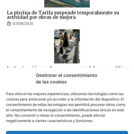
La piscina de Tarifa suspende temporalmente su
actividad por obras de mejora
07/08/2026
La fumigación en el peor momento del verano obliga
al Ayuntamiento a intentar rectificar, tras las quejas
Gestionar el consentimiento
de los empresarios
de las cookies
07/08/2026
Para ofrecer las mejores experiencias, utilizamos tecnologías como las
cookies para almacenar y/o acceder a la información del dispositivo. El
consentimiento de estas tecnologías nos permitirá procesar datos como
el comportamiento de navegación o las identificaciones únicas en este
sitio. No consentir o retirar el consentimiento, puede afectar
negativamente a ciertas características y funciones.
La hostelería advierte, «antes de sancionar, limpien
Tarifa»