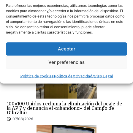
08/08/2026
Para ofrecer las mejores experiencias, utilizamos tecnologías como las
cookies para almacenar y/o acceder a la información del dispositivo. El
consentimiento de estas tecnologías nos permitirá procesar datos como
el comportamiento de navegación o las identificaciones únicas en este
sitio. No consentir o retirar el consentimiento, puede afectar
negativamente a ciertas características y funciones.
Tarifa, ejemplo nacional de colapso en TVE: “Tarifa
Aceptar
se convierte en una pesadilla” (video)
08/08/2026
Ver preferencias
Política de cookies
Política de privacidad
Aviso Legal
100×100 Unidos reclama la eliminación del peaje de
la AP-7 y denuncia el «abandono» del Campo de
Gibraltar
07/08/2026