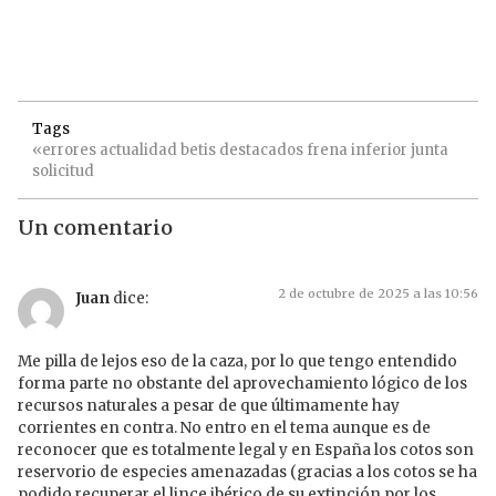
Tags
«errores
actualidad
betis
destacados
frena
inferior
junta
solicitud
Un comentario
2 de octubre de 2025 a las 10:56
Juan
dice:
Me pilla de lejos eso de la caza, por lo que tengo entendido
forma parte no obstante del aprovechamiento lógico de los
recursos naturales a pesar de que últimamente hay
corrientes en contra. No entro en el tema aunque es de
reconocer que es totalmente legal y en España los cotos son
reservorio de especies amenazadas (gracias a los cotos se ha
podido recuperar el lince ibérico de su extinción por los